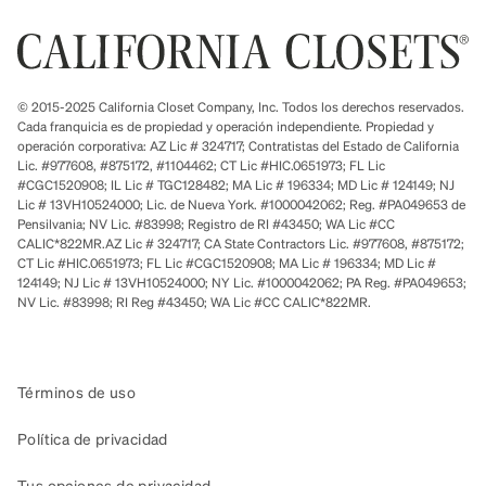
© 2015-2025 California Closet Company, Inc. Todos los derechos reservados.
Cada franquicia es de propiedad y operación independiente. Propiedad y
operación corporativa: AZ Lic # 324717; Contratistas del Estado de California
Lic. #977608, #875172, #1104462; CT Lic #HIC.0651973; FL Lic
#CGC1520908; IL Lic # TGC128482; MA Lic # 196334; MD Lic # 124149; NJ
Lic # 13VH10524000; Lic. de Nueva York. #1000042062; Reg. #PA049653 de
Pensilvania; NV Lic. #83998; Registro de RI #43450; WA Lic #CC
CALIC*822MR.AZ Lic # 324717; CA State Contractors Lic. #977608, #875172;
CT Lic #HIC.0651973; FL Lic #CGC1520908; MA Lic # 196334; MD Lic #
124149; NJ Lic # 13VH10524000; NY Lic. #1000042062; PA Reg. #PA049653;
NV Lic. #83998; RI Reg #43450; WA Lic #CC CALIC*822MR.
Términos de uso
Política de privacidad
Tus opciones de privacidad