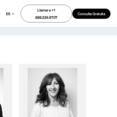
Llamar a +1
ES
Consulta Gratuita
888.336.9707