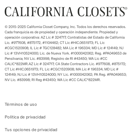
© 2015-2025 California Closet Company, Inc. Todos los derechos reservados.
Cada franquicia es de propiedad y operación independiente. Propiedad y
operación corporativa: AZ Lic # 324717; Contratistas del Estado de California
Lic. #977608, #875172, #1104462; CT Lic #HIC.0651973; FL Lic
#CGC1520908; IL Lic # TGC128482; MA Lic # 196334; MD Lic # 124149; NJ
Lic # 13VH10524000; Lic. de Nueva York. #1000042062; Reg. #PA049653 de
Pensilvania; NV Lic. #83998; Registro de RI #43450; WA Lic #CC
CALIC*822MR.AZ Lic # 324717; CA State Contractors Lic. #977608, #875172;
CT Lic #HIC.0651973; FL Lic #CGC1520908; MA Lic # 196334; MD Lic #
124149; NJ Lic # 13VH10524000; NY Lic. #1000042062; PA Reg. #PA049653;
NV Lic. #83998; RI Reg #43450; WA Lic #CC CALIC*822MR.
Términos de uso
Política de privacidad
Tus opciones de privacidad