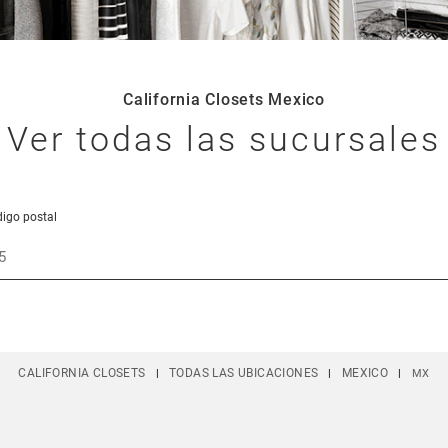
California Closets Mexico
Ver todas las sucursales
digo postal
vincia, Código Postal y País
CALIFORNIA CLOSETS
TODAS LAS UBICACIONES
MEXICO
MX