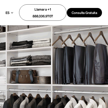
Llamar a +1
ES
Consulta Gratuita
888.336.9707