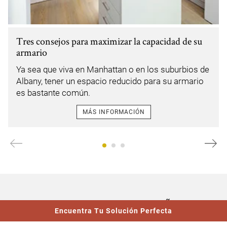
Tres consejos para maximizar la capacidad de su
armario
Ya sea que viva en Manhattan o en los suburbios de
Albany, tener un espacio reducido para su armario
es bastante común.
MÁS INFORMACIÓN
CONOCE A NUESTROS DISEÑADORES
Link Opens In New Tab
Encuentra Tu Solución Perfecta
Lo mejor en Albany