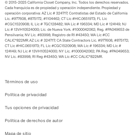
© 2015-2025 California Closet Company, Inc. Todos los derechos reservados.
Cada franquicia es de propiedad y operación independiente. Propiedad y
operación corporativa: AZ Lic # 324717; Contratistas del Estado de California
Lic. #977608, #875172, #1104462; CT Lic #HIC.0651973; FL Lic
#CGC1520908; IL Lic # TGC128482; MA Lic # 196334; MD Lic # 124149; NJ
Lic # 13VH10524000; Lic. de Nueva York. #1000042062; Reg. #PA049653 de
Pensilvania; NV Lic. #83998; Registro de RI #43450; WA Lic #CC
CALIC*822MR.AZ Lic # 324717; CA State Contractors Lic. #977608, #875172;
CT Lic #HIC.0651973; FL Lic #CGC1520908; MA Lic # 196334; MD Lic #
124149; NJ Lic # 13VH10524000; NY Lic. #1000042062; PA Reg. #PA049653;
NV Lic. #83998; RI Reg #43450; WA Lic #CC CALIC*822MR.
Términos de uso
Política de privacidad
Tus opciones de privacidad
Política de derechos de autor
Mapa de sitio