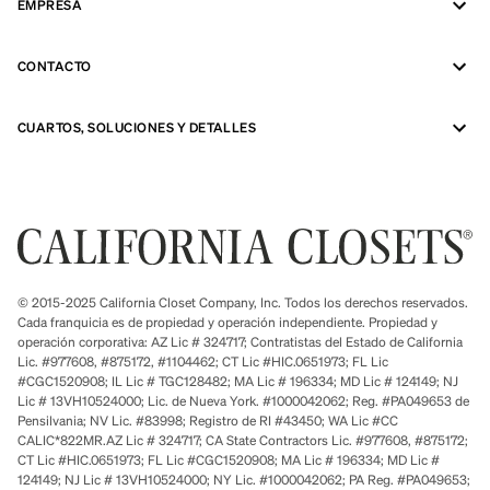
EMPRESA
CONTACTO
CUARTOS, SOLUCIONES Y DETALLES
© 2015-2025 California Closet Company, Inc. Todos los derechos reservados.
Cada franquicia es de propiedad y operación independiente. Propiedad y
operación corporativa: AZ Lic # 324717; Contratistas del Estado de California
Lic. #977608, #875172, #1104462; CT Lic #HIC.0651973; FL Lic
#CGC1520908; IL Lic # TGC128482; MA Lic # 196334; MD Lic # 124149; NJ
Lic # 13VH10524000; Lic. de Nueva York. #1000042062; Reg. #PA049653 de
Pensilvania; NV Lic. #83998; Registro de RI #43450; WA Lic #CC
CALIC*822MR.AZ Lic # 324717; CA State Contractors Lic. #977608, #875172;
CT Lic #HIC.0651973; FL Lic #CGC1520908; MA Lic # 196334; MD Lic #
124149; NJ Lic # 13VH10524000; NY Lic. #1000042062; PA Reg. #PA049653;